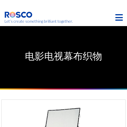
Skip
to
main
content
Let’s create something brilliant together.
本页的产品可能在您的区域不提供。
电影电视幕布织物