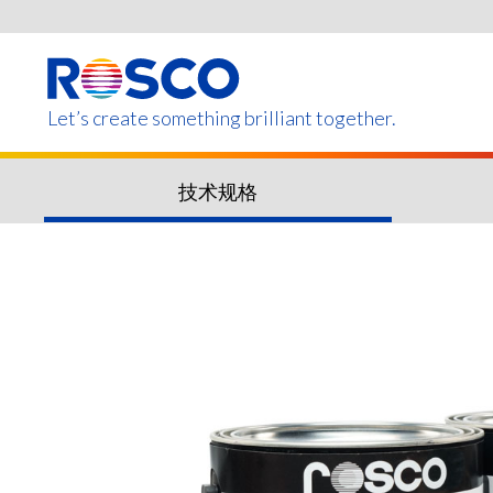
Skip
to
main
content
Let’s create something brilliant together.
技术规格
本页的产品