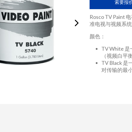
索要报
Rosco TV P
准电视与视频系
颜色：
TV Whit
（视频白平
TV Blac
对传输的最