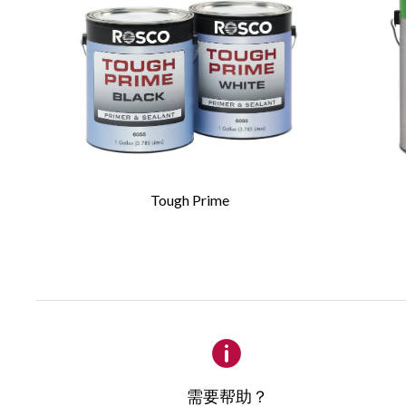
天然长鬃毛
无缝金属套
必填内容
*
经打磨的长桦木
Iddings 画
姓
*
这些价格实惠的
鬃毛精心制造而
Tough Prime
种舞台材料上使
电子邮件
*
属等无孔表面。
Iddings 画
公司
释的舞台涂料，例如 Id
Broadway 或 Sup
部都带有饱满的
详细说明
条。
无缝镍套环将鬃
需要帮助？
的涂封笔杆重量