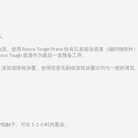
%。
使用 Rosco Tough Prime 给有孔表面涂底漆（编织
co Tough 底漆作为最后一道预备工序。
、滚筒或喷枪涂覆。使用优质毛刷或滚筒涂覆出均匀一致的薄层
 分钟指触干。可在 1-2 小时内重涂。