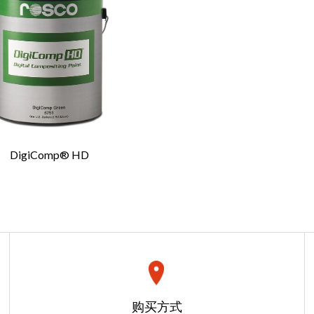
笔杆
笔是学生、教师或专业布景美术师的理想选择。
名
*
舞台细画笔和鼬毛笔在美国生产，采用天然长
成，能提供平滑均匀的笔触。 这些画笔可在多
DigiComp® HD
用，包括平纹细布、帆布、木材以及塑料和金
确认邮件
*
笔采用天然（非尼龙）鬃毛，能够充分吸收由水稀
dings Deep Colors 酪素涂料, Off
ersaturated Roscopaint。 每支 Iddings 画笔头
锥形笔端，美术师可以用其绘制或粗或细的线
索要报价
毛牢固捆绑在一起，以优化使用效果。 经打磨
只需 2 步即可轻松获得报价
购买方式
适当，适合学生和布景美术师使用，并且抗磨