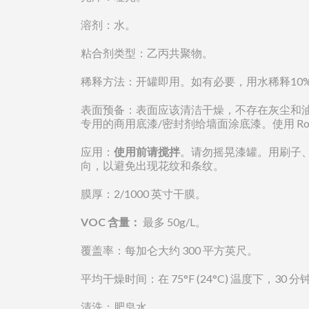
溶剂：水。
粘合剂类型：乙丙共聚物。
稀释方法：开罐即用。如有必要，用水稀释10
表面预备：表面应该清洁干燥，不存在灰尘和油渍。
专用的商用底漆/密封剂给墙面涂底漆。使用 Ros
应用：
使用前请搅拌
。请勿摇晃漆罐。用刷子
向，以避免出现花纹和条纹。
膜厚：2/1000 英寸干膜。
VOC 含量：
最多 50g/L。
覆盖率：每加仑大约 300 平方英尺。
平均干燥时间：在 75°F (24°C) 温度下，30
清洗：肥皂水。