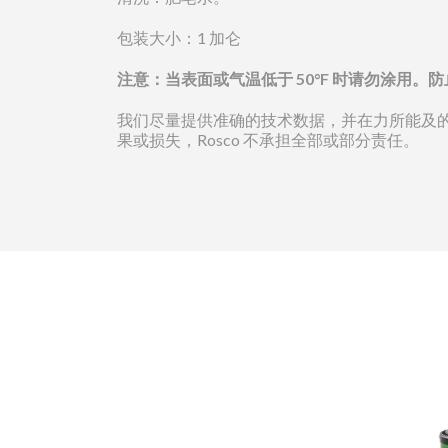
包装大小：1 加仑
注意：当表面或气温低于 50°F 时请勿涂
我们尽量提供准确的技术数据，并在力所能及
果或损失，Rosco 不承担全部或部分责任。
Iddings 画
联
REQUEST A 
价格实惠的专业