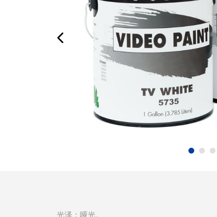
光泽：哑光。