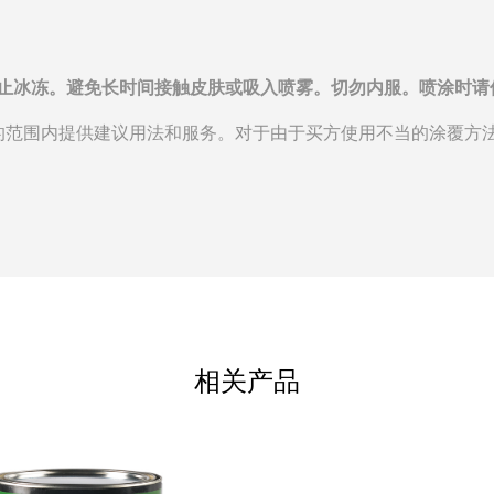
用。防止冰冻。避免长时间接触皮肤或吸入喷雾。切勿内服。喷涂时
的范围内提供建议用法和服务。对于由于买方使用不当的涂覆方
笔
相关产品
系方式请求
QUOTE
WHERE TO BUY
请完成此表格
质量舞台画笔