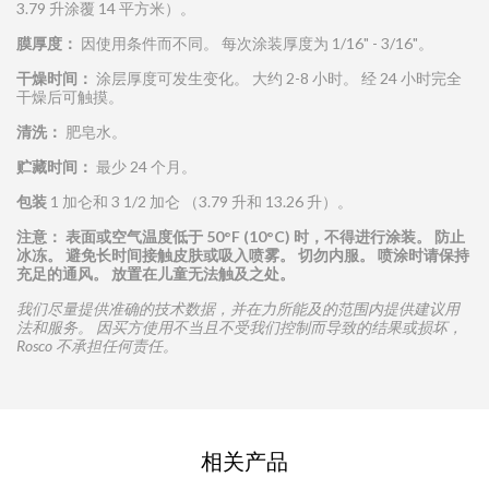
3.79 升涂覆 14 平方米）。
膜厚度：
因使用条件而不同。 每次涂装厚度为 1/16" - 3/16"。
干燥
时间
：
涂层厚度可发生变化。 大约 2-8 小时。 经 24 小时完全
干燥后可触摸。
清洗：
肥皂水。
贮
藏
时间
：
最少 24 个月。
包装
1 加仑和 3 1/2 加仑 （3.79 升和 13.26 升）。
注意：
表面或空气温度低于
50°F (10°C)
时
，不得
进
行涂装。
防止
冰
冻
。
避免
长时间
接触皮肤或吸入
喷雾
。
切勿内服。
喷
涂
时请
保持
充足的通
风
。
放置在儿童无法触及之
处
。
我们尽量提供准确的技术数据，并在力所能及的范围内提供建议用
法和服务。 因买方使用不当且不受我们控制而导致的结果或损坏，
Rosco 不承担任何责任。
联系方式请求
相关产品
请完成此表格