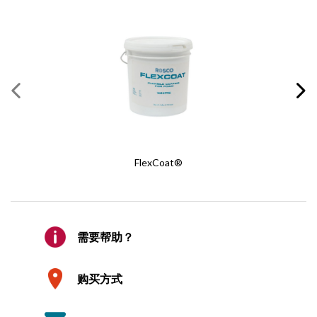
必填内容
*
姓
*
Iddings 画笔
名
*
REQUEST A QUOTE
电子邮件
*
FlexCoat®
WHERE TO BUY
确认邮件
*
价格实惠的专业质量舞台画笔
索要报价
需要帮助？
天然长鬃毛
公司
只需 2 步即可轻松获得报价
无缝金属套
购买方式
经打磨的长桦木笔杆
1
产品请求
Iddings 画笔是学生、教师或专业布景美术