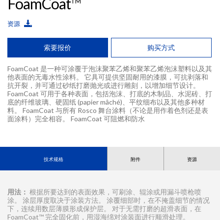
FoamCoat
TM
资源
索要报价
购买方式
FoamCoat 是一种可涂覆于泡沫聚苯乙烯和聚苯乙烯泡沫塑料以及其
他表面的无毒水性涂料。 它具可提供坚固耐用的漆膜，可抗剥落和
抗开裂，并可通过砂纸打磨抛光或进行雕刻，以增加细节设计。
FoamCoat 可用于各种表面，包括泡沫、打底的木制品、水泥砖、打
底的纤维玻璃、硬固纸 (papier mâché)、平纹细布以及其他多种材
料。 FoamCoat 与所有 Rosco 舞台涂料（不论是用作着色剂还是表
面涂料）完全相容。 FoamCoat 可阻燃和防水
技术规格
附件
资源
用法：
根据所要达到的表面效果，可刷涂、辊涂或用漏斗喷枪喷
涂。 涂层厚度取决于涂装方法。 涂覆细部时，在不掩盖细节的情况
下，连续用数层薄膜形成保护层。 对于无需打磨的超滑表面，在
FoamCoat™ 完全固化前，用湿海绵对涂装面进行顺滑处理。