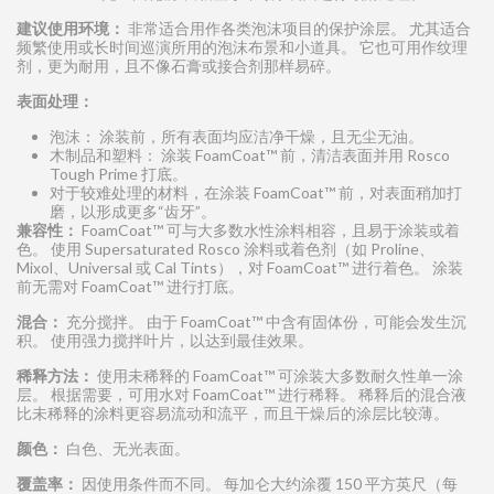
建
议
使用
环
境：
非常适合用作各类泡沫项目的保护涂层。 尤其适合
频繁使用或长时间巡演所用的泡沫布景和小道具。 它也可用作纹理
剂，更为耐用，且不像石膏或接合剂那样易碎。
表面
处
理：
泡沫： 涂装前，所有表面均应洁净干燥，且无尘无油。
木制品和塑料： 涂装 FoamCoat™ 前，清洁表面并用 Rosco
Tough Prime 打底。
对于较难处理的材料，在涂装 FoamCoat™ 前，对表面稍加打
磨，以形成更多“齿牙”。
兼容性：
FoamCoat™ 可与大多数水性涂料相容，且易于涂装或着
色。 使用 Supersaturated Rosco 涂料或着色剂（如 Proline、
Mixol、Universal 或 Cal Tints），对 FoamCoat™ 进行着色。 涂装
前无需对 FoamCoat™ 进行打底。
混合：
充分搅拌。 由于 FoamCoat™ 中含有固体份，可能会发生沉
积。 使用强力搅拌叶片，以达到最佳效果。
稀
释
方法：
使用未稀释的 FoamCoat™ 可涂装大多数耐久性单一涂
层。 根据需要，可用水对 FoamCoat™ 进行稀释。 稀释后的混合液
比未稀释的涂料更容易流动和流平，而且干燥后的涂层比较薄。
颜
色：
白色、无光表面。
覆盖率：
因使用条件而不同。 每加仑大约涂覆 150 平方英尺（每